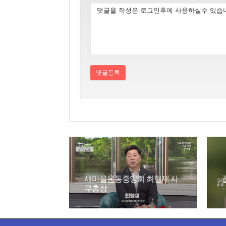
새마을운동중앙회 최형재 사
무총장