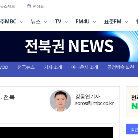
뉴스제보
편성표
주MBC
뉴스
TV
FM4U
표준FM
VOD
전국뉴스
기자 소개
아나운서 소개
공정방송 실천
. 전북
강동엽기자
soros@jmbc.co.kr
최근