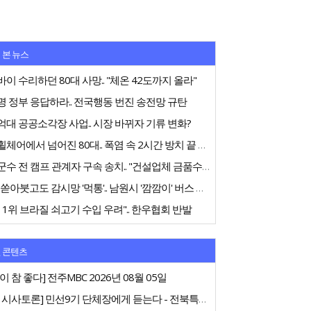
 본 뉴스
이 수리하던 80대 사망.. "체온 42도까지 올라"
 정부 응답하라.. 전국행동 번진 송전망 규탄
대 공공소각장 사업.. 시장 바뀌자 기류 변화?
전동휠체어에서 넘어진 80대.. 폭염 속 2시간 방치 끝 숨져
고창군수 전 캠프 관계자 구속 송치.. "건설업체 금품수수 의혹"
75억 쏟아붓고도 감시망 '먹통'.. 남원시 '깜깜이' 버스 행정
 1위 브라질 쇠고기 수입 우려".. 한우협회 반발
 콘텐츠
이 참 좋다] 전주MBC 2026년 08월 05일
[특집 시사토론] 민선9기 단체장에게 듣는다 - 전북특별자치도지사