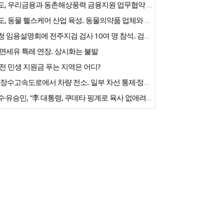
전북도, 우리금융과 동촌해상풍력 금융지원 업무협약 체결
전북도, 동물 헬스케어 산업 육성.. 동물의약품 업체와 협약
중수청 임용설명회에 전주지검 검사 10여 명 참석.. 검사들 '신중론'
면세유 특레 연장.. 상시화는 불발
전 민생 지원금 푸는 지역은 어디?
익산-장수고속도로에서 차량 전소.. 일부 차선 통제·정체 빚어져
김문수·유승민, "李 대통령, 쿠데타 핑계로 육사 없애려는 것"