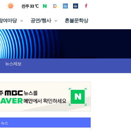
전주 33 ℃
참여마당
공연/행사
혼불문학상
뉴스제보
 뉴스