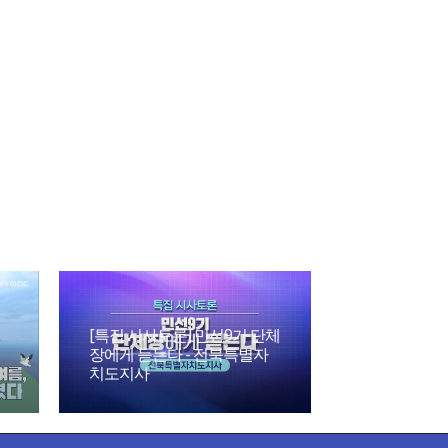
[특집 시사토론] 민선9기 단체
장에게 듣는다 - 전북특별자
치도지사
파킨슨 병