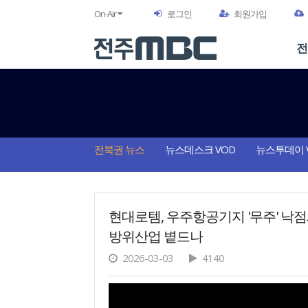
On-Air
로그인
회원가입
전
전북권 뉴스
뉴스데스크 VOD
뉴스투데이 
현대로템, 우주항공기지 '무주' 낙점.
방위산업 볕드나
2026-03-03
4140