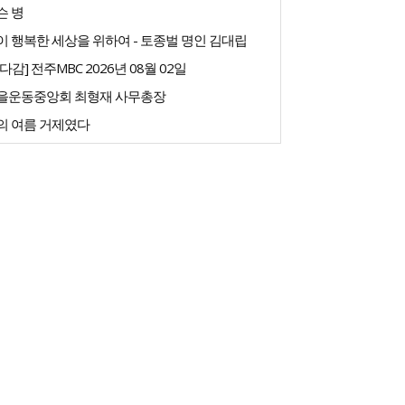
슨 병
 행복한 세상을 위하여 - 토종벌 명인 김대립
다감] 전주MBC 2026년 08월 02일
을운동중앙회 최형재 사무총장
의 여름 거제였다