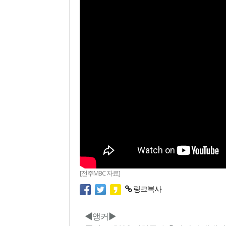
[전주MBC 자료]
링크복사
◀앵커▶