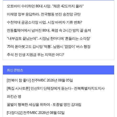
오토바이 수리하던 80대 사망.. "체온 42도까지 올라"
이재명 정부 응답하라.. 전국행동 번진 송전망 규탄
수천억대 공공소각장 사업.. 시장 바뀌자 기류 변화?
전동휠체어에서 넘어진 80대.. 폭염 속 2시간 방치 끝 숨져
"내부검토 끝났는데".. 시장님 한마디에 '흔들리는 소각장'
75억 쏟아붓고도 감시망 '먹통'.. 남원시 '깜깜이' 버스 행정
추석 전 민생 지원금 푸는 지역은 어디?
최신 콘텐츠
[전북이 참 좋다] 전주MBC 2026년 08월 05일
[특집 시사토론] 민선9기 단체장에게 듣는다 - 전북특별자치도지사
파킨슨 병
꿀벌이 행복한 세상을 위하여 - 토종벌 명인 김대립
[다정다감] 전주MBC 2026년 08월 02일