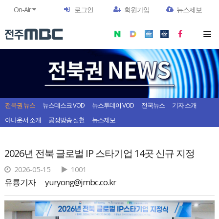
On-Air
로그인
회원가입
뉴스제보
전북권 뉴스
뉴스데스크 VOD
뉴스투데이 VOD
전국뉴스
기자 소개
아나운서 소개
공정방송 실천
뉴스제보
2026년 전북 글로벌 IP 스타기업 14곳 신규 지정
2026-05-15
1001
유룡기자
yuryong@jmbc.co.kr