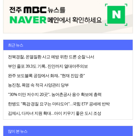
최근 뉴스
전북경찰, 온열질환 사고 예방 위한 드론 순찰 나서
부안 줄포 39.3도 기록.. 진안까지 열대야주의보
완주 보도블록 공장에서 화재.. "현재 진압 중"
농진청, 폭염 속 적극 사양관리 당부
"30% 미만 저수지 20곳".. 농어촌공사 용수 확보에 총력
한병도 "특검·경질 요구는 마타도어"…국힘 ETF 공세에 반박
김제시, 다자녀 지원 확대…아이 키우기 좋은 도시 조성
많이 본 뉴스