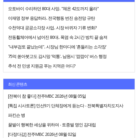
오토바이 수리하던 80대 사망.. "체온 42도까지 올라"
이재명 정부 응답하라.. 전국행동 번진 송전망 규탄
수천억대 공공소각장 사업.. 시장 바뀌자 기류 변화?
전동휠체어에서 넘어진 80대.. 폭염 속 2시간 방치 끝 숨져
"내부검토 끝났는데".. 시장님 한마디에 '흔들리는 소각장'
75억 쏟아붓고도 감시망 '먹통'.. 남원시 '깜깜이' 버스 행정
추석 전 민생 지원금 푸는 지역은 어디?
최신 콘텐츠
[전북이 참 좋다] 전주MBC 2026년 08월 05일
[특집 시사토론] 민선9기 단체장에게 듣는다 - 전북특별자치도지사
파킨슨 병
꿀벌이 행복한 세상을 위하여 - 토종벌 명인 김대립
[다정다감] 전주MBC 2026년 08월 02일