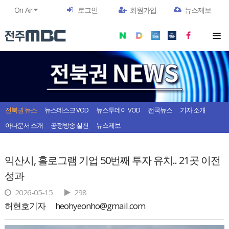
On-Air
로그인
회원가입
뉴스제보
전북권 뉴스
뉴스데스크 VOD
뉴스투데이 VOD
전국뉴스
기자 소개
아나운서 소개
공정방송 실천
뉴스제보
익산시, 홀로그램 기업 50번째 투자 유치.. 21곳 이전
성과
2026-05-15
298
허현호기자
heohyeonho@gmail.com