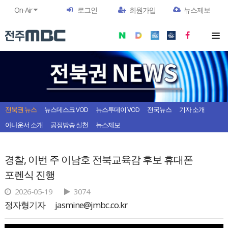
On-Air
로그인
회원가입
뉴스제보
전북권 뉴스
뉴스데스크 VOD
뉴스투데이 VOD
전국뉴스
기자 소개
아나운서 소개
공정방송 실천
뉴스제보
경찰, 이번 주 이남호 전북교육감 후보 휴대폰
포렌식 진행
2026-05-19
3074
정자형기자
jasmine@jmbc.co.kr