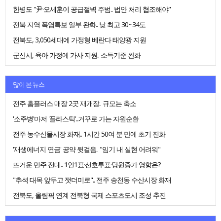
한병도 "尹·오세훈이 공급절벽 주범.. 법안 처리 협조해야"
전북 지역 폭염특보 일부 완화.. 낮 최고 30~34도
전북도, 3,050세대에 가정형 베란다 태양광 지원
군산시, 육아 가정에 가사 지원.. 소득기준 완화
많이 본 뉴스
전주 홈플러스 매장 2곳 재개장.. 규모는 축소
'소주병'마저 '플라스틱'..거꾸로 가는 자원순환
전주 농수산물시장 화재.. 1시간 50여 분 만에 초기 진화
'재생에너지 연금' 공약 뒷걸음.. "임기 내 실현 어려워"
뜨거운 민주 전대.. 1인1표·선호투표·당원증가 영향은?
"추석 대목 앞두고 잿더미로".. 전주 송천동 수산시장 화재
전북도, 올림픽 연계 전북형 국제 스포츠도시 조성 추진