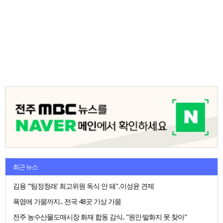
최근 뉴스
김용 "'팀정청래' 최고위원 독식 안 돼"..이성윤 견제
폭염에 가뭄까지... 전국 48곳 기상 가뭄
전주 농수산물도매시장 화재 합동 감식.. "원인·발화지 못 찾아"