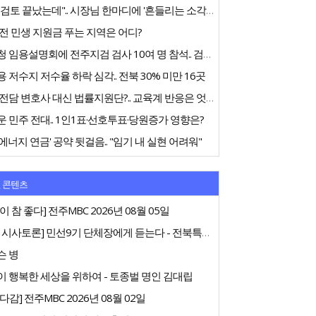
"내부검토 끝났는데".. 시장님 한마디에 '흔들리는 소각장'
전 민생 지원금 푸는 지역은 어디?
중수청 임용설명회에 전주지검 검사 10여 명 참석.. 검사들 '신중론'
 저수지 저수율 하락 심각.. 전북 30% 미만 16곳
교권 전담 변호사 대신 법률지원단?.. 교육계 반응은 엇갈려
 민주 전대.. 1인1표·선호투표·당원증가 영향은?
에너지 연금' 공약 뒷걸음.. "임기 내 실현 어려워"
 콘텐츠
이 참 좋다] 전주MBC 2026년 08월 05일
[특집 시사토론] 민선9기 단체장에게 듣는다 - 전북특별자치도지사
슨 병
 행복한 세상을 위하여 - 토종벌 명인 김대립
다감] 전주MBC 2026년 08월 02일