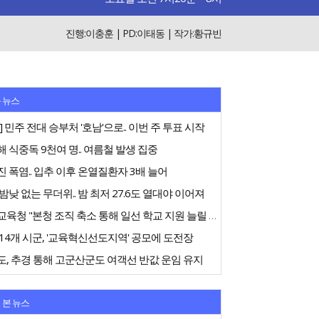
진행:이충훈 | PD:이태동 | 작가:황규빈
 뉴스
] 민주 전대 승부처 '호남'으로.. 이번 주 투표 시작
 식중독 9천여 명.. 여름철 발생 집중
 폭염.. 입추 이후 온열질환자 3배 늘어
밤낮 없는 무더위.. 밤 최저 27.6도 열대야 이어져
전북교육청 "본청 조직 축소 통해 일선 학교 지원 늘릴 것"
14개 시군, '교육혁신선도지역' 공모에 도전장
, 추경 통해 고군산군도 여객선 반값 운임 유지
 본 뉴스