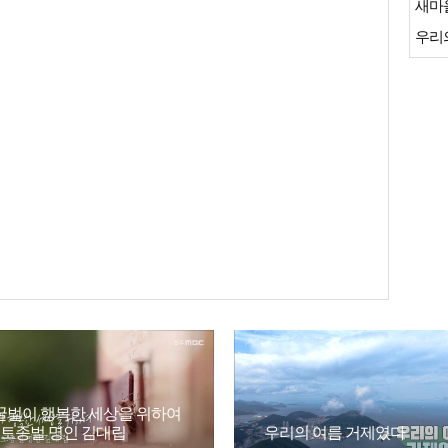
새마
우리
꿀벌이 행복한 세상을 위하여
- 토종벌 명인 김대립
우리의 여름 거제였다