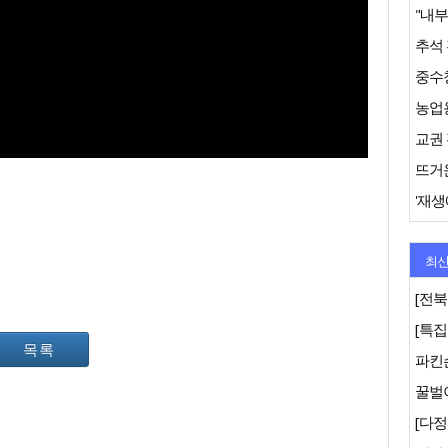
추석 
농업용
뜨거운
'재생
최신
[전북
목록
파킨
꿀벌이
[다정