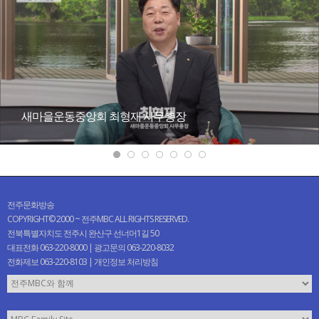
새마을운동중앙회 최형재 사무총장
전주문화방송
COPYRIGHT© 2000 ~ 전주MBC ALL RIGHTS RESERVED.
전북특별자치도 전주시 완산구 선너머1길 50
대표전화 063-220-8000 | 광고문의 063-220-8032
전화제보 063-220-8103 |
개인정보 처리방침