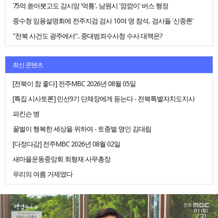
75억 쏟아붓고도 감시망 '먹통'.. 남원시 '깜깜이' 버스 행정
중수청 임용설명회에 전주지검 검사 10여 명 참석.. 검사들 '신중론'
"전북 사건도 광주에서".. 중대범죄수사청 수사 대책은?
최신 콘텐츠
[전북이 참 좋다] 전주MBC 2026년 08월 05일
[특집 시사토론] 민선9기 단체장에게 듣는다 - 전북특별자치도지사
파킨슨 병
꿀벌이 행복한 세상을 위하여 - 토종벌 명인 김대립
[다정다감] 전주MBC 2026년 08월 02일
새마을운동중앙회 최형재 사무총장
우리의 여름 거제였다