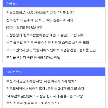
최근 뉴스
전북교육청, AI 사용 가이드라인 제작.. "전국 최초"
전북 밤사이 열대야.. 낮 최고 36도 '찜통더위' 계속
[취재수첩] '잘 듣겠습니다'
고창읍성에 '한옥복합문화공간' 개관.. 미술관·굿즈샵 갖춰
농촌 골목길 등 전력 공급 어려운 지역에 '스마트 보안등' 도입
우리노인복지센터, 폭염 대비 노인에게 식생활·건강기능식품 긴급 지원
축산물 원산지 속인 음식점 11개소 적발
많이 본 뉴스
수천억대 공공소각장 사업.. 시장 바뀌자 기류 변화?
전동휠체어에서 넘어진 80대.. 폭염 속 2시간 방치 끝 숨져
"내부검토 끝났는데".. 시장님 한마디에 '흔들리는 소각장'
추석 전 민생 지원금 푸는 지역은 어디?