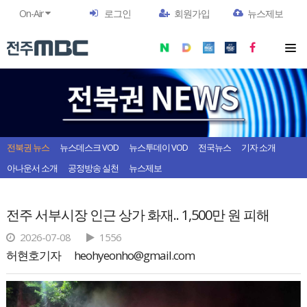
On-Air
로그인
회원가입
뉴스제보
전북권 뉴스
뉴스데스크 VOD
뉴스투데이 VOD
전국뉴스
기자 소개
아나운서 소개
공정방송 실천
뉴스제보
전주 서부시장 인근 상가 화재.. 1,500만 원 피해
2026-07-08
1556
허현호기자
heohyeonho@gmail.com