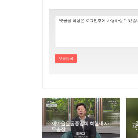
새마을운동중앙회 최형재 사
무총장