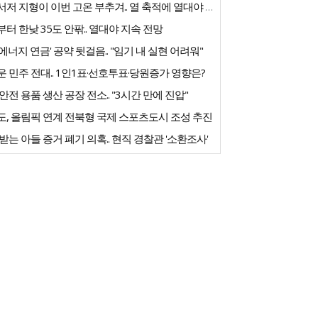
동고서저 지형이 이번 고온 부추겨.. 열 축적에 열대야 지속
터 한낮 35도 안팎.. 열대야 지속 전망
에너지 연금' 공약 뒷걸음.. "임기 내 실현 어려워"
 민주 전대.. 1인1표·선호투표·당원증가 영향은?
안전 용품 생산 공장 전소.. "3시간 만에 진압"
도, 올림픽 연계 전북형 국제 스포츠도시 조성 추진
받는 아들 증거 폐기 의혹.. 현직 경찰관 '소환조사'