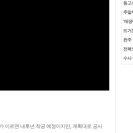
주말부
'재생
뜨거운
완주 
전북
수사 
가 이르면 내후년 착공 예정이지만, 계획대로 공사