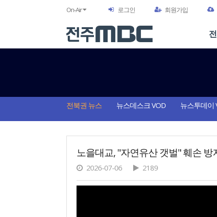
On-Air
로그인
회원가입
전
전북권 뉴스
뉴스데스크 VOD
뉴스투데이 
노을대교, "자연유산 갯벌" 훼손 방
2026-07-06
2189