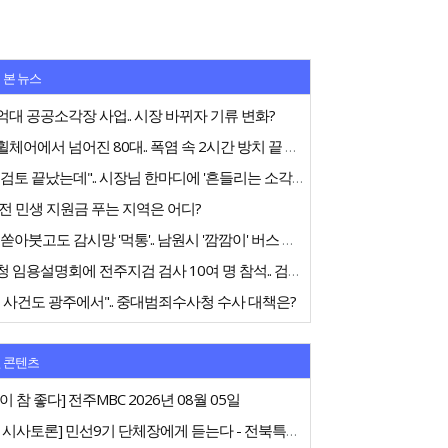
 본 뉴스
대 공공소각장 사업.. 시장 바뀌자 기류 변화?
전동휠체어에서 넘어진 80대.. 폭염 속 2시간 방치 끝 숨져
"내부검토 끝났는데".. 시장님 한마디에 '흔들리는 소각장'
전 민생 지원금 푸는 지역은 어디?
75억 쏟아붓고도 감시망 '먹통'.. 남원시 '깜깜이' 버스 행정
중수청 임용설명회에 전주지검 검사 10여 명 참석.. 검사들 '신중론'
 사건도 광주에서".. 중대범죄수사청 수사 대책은?
 콘텐츠
이 참 좋다] 전주MBC 2026년 08월 05일
[특집 시사토론] 민선9기 단체장에게 듣는다 - 전북특별자치도지사