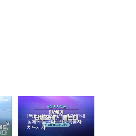
[특집 시사토론] 민선9기 단체
장에게 듣는다 - 전북특별자
치도지사
파킨슨 병