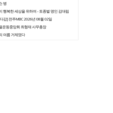
슨 병
 행복한 세상을 위하여 - 토종벌 명인 김대립
다감] 전주MBC 2026년 08월 02일
을운동중앙회 최형재 사무총장
의 여름 거제였다