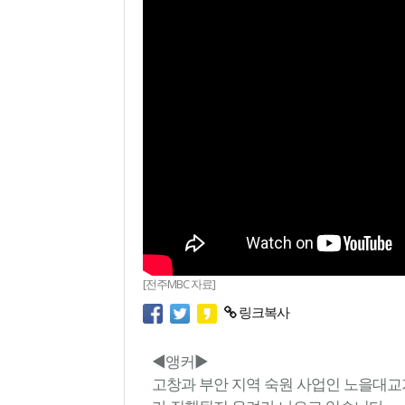
[전주MBC 자료]
링크복사
◀앵커▶
고창과 부안 지역 숙원 사업인 노을대교