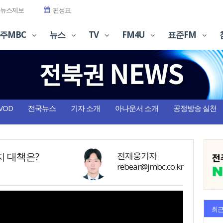
뉴스제보
편성표
주MBC
뉴스
TV
FM4U
표준FM
VOD
전국뉴스
기자 소개
아나운서 소개
공정방송 실천
지 대책은?
전재웅기자
rebear@jmbc.co.kr
최근