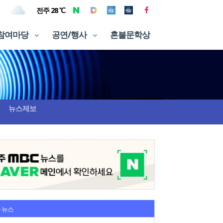
전주 28 ℃
참여마당
공연/행사
혼불문학상
뉴스제보
 뉴스