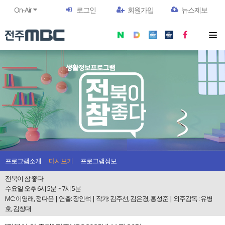
On-Air
로그인
회원가입
뉴스제보
프로그램소개
다시보기
프로그램정보
전북이 참 좋다
수요일 오후 6시 5분 ~ 7시 5분
MC: 이영래, 정다윤 | 연출: 장인석 | 작가: 김주선, 김은경, 홍성준 | 외주감독 : 유병
호, 김창대