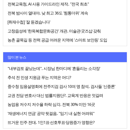
전북교육청, AI 사용 가이드라인 제작.. "전국 최초"
전북 밤사이 열대야.. 낮 최고 36도 '찜통더위' 계속
[취재수첩] '잘 듣겠습니다'
고창읍성에 '한옥복합문화공간' 개관.. 미술관·굿즈샵 갖춰
농촌 골목길 등 전력 공급 어려운 지역에 '스마트 보안등' 도입
많이 본 뉴스
"내부검토 끝났는데".. 시장님 한마디에 '흔들리는 소각장'
추석 전 민생 지원금 푸는 지역은 어디?
중수청 임용설명회에 전주지검 검사 10여 명 참석.. 검사들 '신중론'
교권 전담 변호사 대신 법률지원단?.. 교육계 반응은 엇갈려
농업용 저수지 저수율 하락 심각.. 전북 30% 미만 16곳
'재생에너지 연금' 공약 뒷걸음.. "임기 내 실현 어려워"
뜨거운 민주 전대.. 1인1표·선호투표·당원증가 영향은?