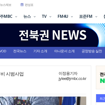
뉴스제보
편성표
주MBC
뉴스
TV
FM4U
표준FM
VOD
전국뉴스
기자 소개
아나운서 소개
공정방송 실천
병비 시범사업
이정용기자
jylee@jmbc.co.kr
최근