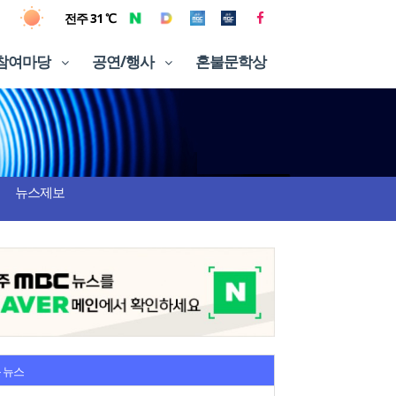
전주 31 ℃
참여마당
공연/행사
혼불문학상
뉴스제보
 뉴스