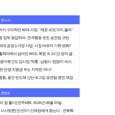
 본 뉴스
이 수리하던 80대 사망.. "체온 42도까지 올라"
 정부 응답하라.. 전국행동 번진 송전망 규탄
대 공공소각장 사업.. 시장 바뀌자 기류 변화?
전동휠체어에서 넘어진 80대.. 폭염 속 2시간 방치 끝 숨져
75억 쏟아붓고도 감시망 '먹통'.. 남원시 '깜깜이' 버스 행정
전 민생 지원금 푸는 지역은 어디?
전국행동, 용인 반도체 산단·초고압 송전탑 원전 재검토 촉구
 콘텐츠
이 참 좋다] 전주MBC 2026년 08월 05일
[특집 시사토론] 민선9기 단체장에게 듣는다 - 전북특별자치도지사