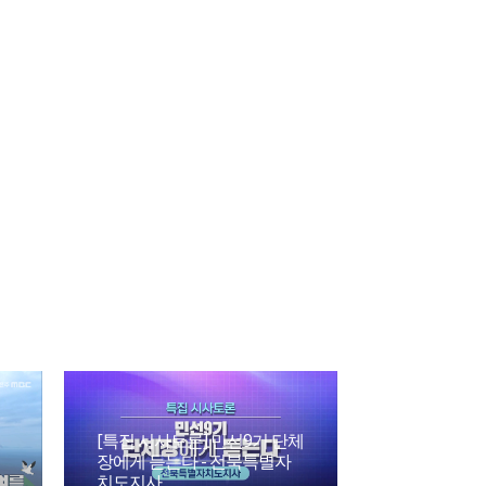
[특집 시사토론] 민선9기 단체
장에게 듣는다 - 전북특별자
치도지사
파킨슨 병