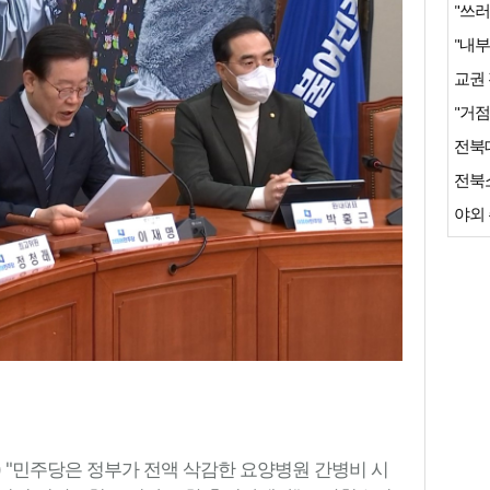
"쓰러
"거점
전북
야외 
 "민주당은 정부가 전액 삭감한 요양병원 간병비 시