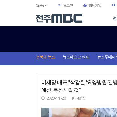
On-Air
로그인
회원가입
전
전북권 뉴스
뉴스데스크 VOD
뉴스투데이 
이재명 대표 "삭감한 '요양병원 간
예산' 복원시킬 것"
2023-11-20
4819