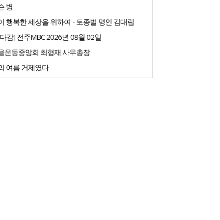
슨 병
 행복한 세상을 위하여 - 토종벌 명인 김대립
다감] 전주MBC 2026년 08월 02일
을운동중앙회 최형재 사무총장
의 여름 거제였다