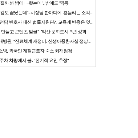
질까 봐 밤에 나왔는데".. 밤에도 '찜통'
"내부검토 끝났는데".. 시장님 한마디에 '흔들리는 소각장'
교권 전담 변호사 대신 법률지원단?.. 교육계 반응은 엇갈려
 만들고 콘텐츠 발굴".. '익산 문화도시' 5년 성과
전북대병원, "진료체계 재정비.. 신생아중환자실 정상화 노력"
소방, 외국인 계절근로자 숙소 화재점검
주차 차량에서 불.. "전기적 요인 추정"