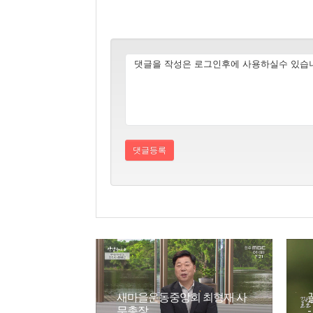
새마을운동중앙회 최형재 사
무총장