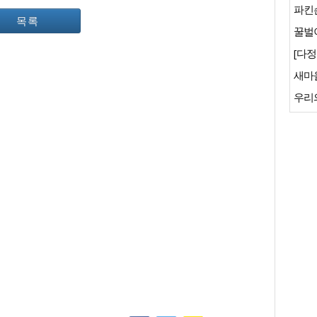
파킨
목록
꿀벌이
[다정
새마
우리