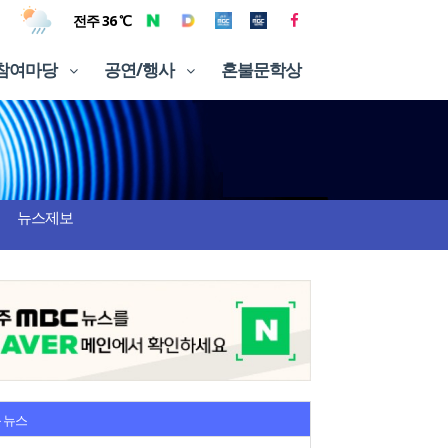
전주 36 ℃
참여마당
공연/행사
혼불문학상
뉴스제보
 뉴스