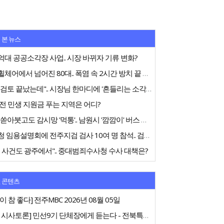
 본 뉴스
대 공공소각장 사업.. 시장 바뀌자 기류 변화?
전동휠체어에서 넘어진 80대.. 폭염 속 2시간 방치 끝 숨져
"내부검토 끝났는데".. 시장님 한마디에 '흔들리는 소각장'
전 민생 지원금 푸는 지역은 어디?
75억 쏟아붓고도 감시망 '먹통'.. 남원시 '깜깜이' 버스 행정
중수청 임용설명회에 전주지검 검사 10여 명 참석.. 검사들 '신중론'
 사건도 광주에서".. 중대범죄수사청 수사 대책은?
 콘텐츠
이 참 좋다] 전주MBC 2026년 08월 05일
[특집 시사토론] 민선9기 단체장에게 듣는다 - 전북특별자치도지사