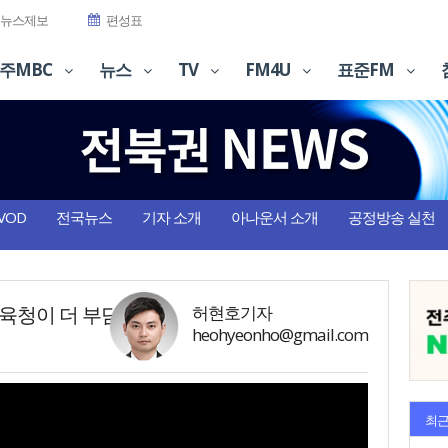
뉴스제보
편성표
주MBC
뉴스
TV
FM4U
표준FM
VOD
전국뉴스
기자 소개
아나운서 소개
공정방송 실천
 교육청이 더 부담
허현호기자
heohyeonho@gmail.com
최근