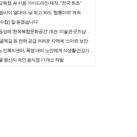
육청, AI 사용 가이드라인 제작.. "전국 최초"
밤사이 열대야.. 낮 최고 36도 '찜통더위' 계속
수첩] '잘 듣겠습니다'
고창읍성에 '한옥복합문화공간' 개관.. 미술관·굿즈샵 갖춰
농촌 골목길 등 전력 공급 어려운 지역에 '스마트 보안등' 도입
우리노인복지센터, 폭염 대비 노인에게 식생활·건강기능식품 긴급 지원
 원산지 속인 음식점 11개소 적발