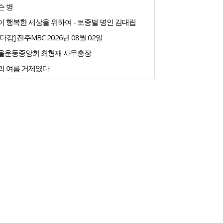
슨 병
 행복한 세상을 위하여 - 토종벌 명인 김대립
다감] 전주MBC 2026년 08월 02일
을운동중앙회 최형재 사무총장
의 여름 거제였다