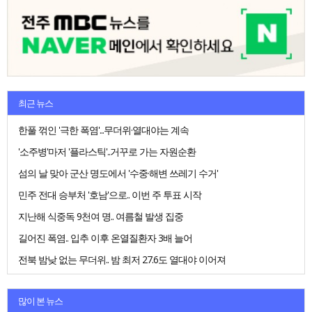
최근 뉴스
한풀 꺾인 '극한 폭염'...무더위·열대야는 계속
'소주병'마저 '플라스틱'..거꾸로 가는 자원순환
섬의 날 맞아 군산 명도에서 '수중·해변 쓰레기 수거'
민주 전대 승부처 '호남'으로.. 이번 주 투표 시작
지난해 식중독 9천여 명.. 여름철 발생 집중
길어진 폭염.. 입추 이후 온열질환자 3배 늘어
전북 밤낮 없는 무더위.. 밤 최저 27.6도 열대야 이어져
많이 본 뉴스