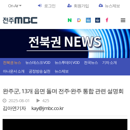
On-Air
로그인
회원가입
뉴스제보
전북권 뉴스
뉴스데스크 VOD
뉴스투데이 VOD
전국뉴스
기자 소개
아나운서 소개
공정방송 실천
뉴스제보
완주군, 13개 읍면 돌며 전주·완주 통합 관련 설명회
2025-08-01
425
김아연기자
kay@jmbc.co.kr