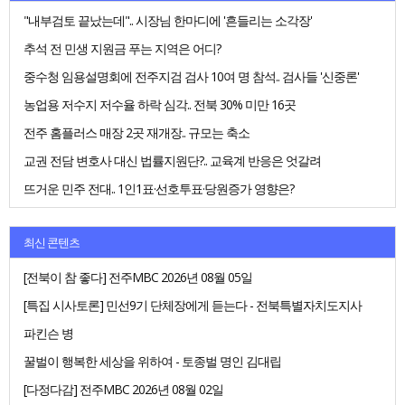
"내부검토 끝났는데".. 시장님 한마디에 '흔들리는 소각장'
추석 전 민생 지원금 푸는 지역은 어디?
중수청 임용설명회에 전주지검 검사 10여 명 참석.. 검사들 '신중론'
농업용 저수지 저수율 하락 심각.. 전북 30% 미만 16곳
전주 홈플러스 매장 2곳 재개장.. 규모는 축소
교권 전담 변호사 대신 법률지원단?.. 교육계 반응은 엇갈려
뜨거운 민주 전대.. 1인1표·선호투표·당원증가 영향은?
최신 콘텐츠
[전북이 참 좋다] 전주MBC 2026년 08월 05일
[특집 시사토론] 민선9기 단체장에게 듣는다 - 전북특별자치도지사
파킨슨 병
꿀벌이 행복한 세상을 위하여 - 토종벌 명인 김대립
[다정다감] 전주MBC 2026년 08월 02일