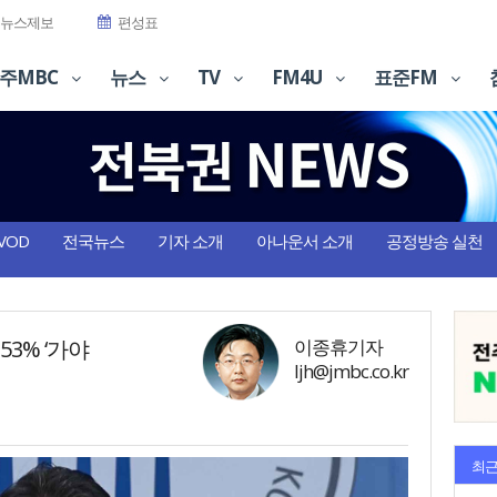
뉴스제보
편성표
주MBC
뉴스
TV
FM4U
표준FM
VOD
전국뉴스
기자 소개
아나운서 소개
공정방송 실천
53% ‘가야
이종휴기자
ljh@jmbc.co.kr
최근