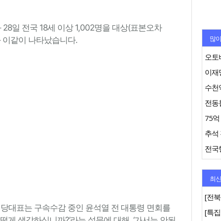
일 전국 18세 이상 1,002명을 대상(표본오차
많이
결과 이같이 나타났습니다.
오토바
이재명
수천억
추석 
최신
[전북
힘 당대표는 구속수감 중인 윤석열 전 대통령 면회를
떻게 생각하십니까?’라는 설문에 대해, ‘가서는 안된