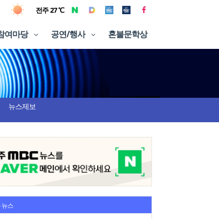
전주 27 ℃
참여마당
공연/행사
혼불문학상
뉴스제보
 뉴스