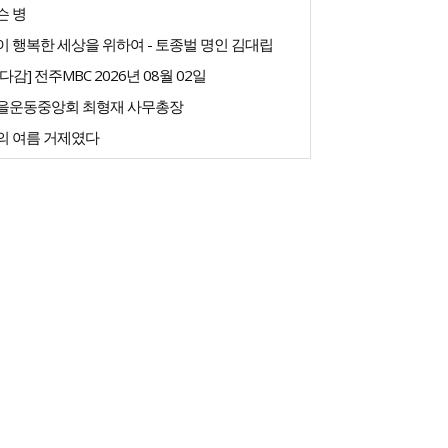
슨 병
 행복한 세상을 위하여 - 토종벌 명인 김대립
다감] 전주MBC 2026년 08월 02일
을운동중앙회 최형재 사무총장
의 여름 거제였다