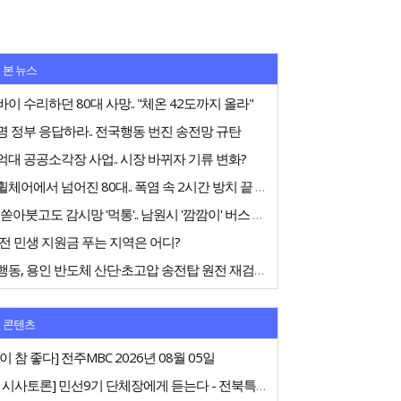
 본 뉴스
이 수리하던 80대 사망.. "체온 42도까지 올라"
 정부 응답하라.. 전국행동 번진 송전망 규탄
대 공공소각장 사업.. 시장 바뀌자 기류 변화?
전동휠체어에서 넘어진 80대.. 폭염 속 2시간 방치 끝 숨져
75억 쏟아붓고도 감시망 '먹통'.. 남원시 '깜깜이' 버스 행정
전 민생 지원금 푸는 지역은 어디?
전국행동, 용인 반도체 산단·초고압 송전탑 원전 재검토 촉구
 콘텐츠
이 참 좋다] 전주MBC 2026년 08월 05일
[특집 시사토론] 민선9기 단체장에게 듣는다 - 전북특별자치도지사