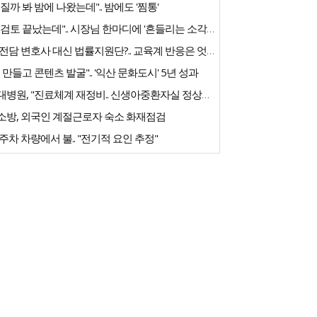
질까 봐 밤에 나왔는데".. 밤에도 '찜통'
"내부검토 끝났는데".. 시장님 한마디에 '흔들리는 소각장'
교권 전담 변호사 대신 법률지원단?.. 교육계 반응은 엇갈려
 만들고 콘텐츠 발굴".. '익산 문화도시' 5년 성과
전북대병원, "진료체계 재정비.. 신생아중환자실 정상화 노력"
소방, 외국인 계절근로자 숙소 화재점검
주차 차량에서 불.. "전기적 요인 추정"