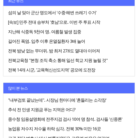
최근 뉴스
섬의 날 맞아 군산 명도에서 '수중·해변 쓰레기 수거'
[속보] 민주 전대 승부처 '호남'으로.. 이번 주 투표 시작
지난해 식중독 9천여 명.. 여름철 발생 집중
길어진 폭염.. 입추 이후 온열질환자 3배 늘어
전북 밤낮 없는 무더위.. 밤 최저 27.6도 열대야 이어져
전북교육청 "본청 조직 축소 통해 일선 학교 지원 늘릴 것"
전북 14개 시군, '교육혁신선도지역' 공모에 도전장
많이 본 뉴스
"내부검토 끝났는데".. 시장님 한마디에 '흔들리는 소각장'
추석 전 민생 지원금 푸는 지역은 어디?
중수청 임용설명회에 전주지검 검사 10여 명 참석.. 검사들 '신중론'
농업용 저수지 저수율 하락 심각.. 전북 30% 미만 16곳