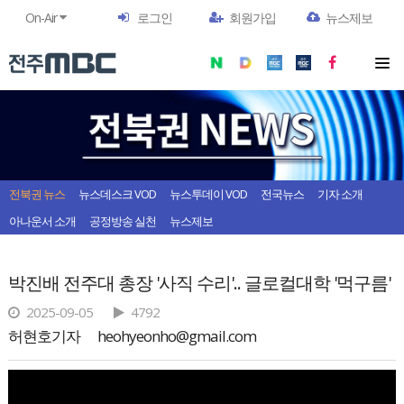
On-Air
로그인
회원가입
뉴스제보
전북권 뉴스
뉴스데스크 VOD
뉴스투데이 VOD
전국뉴스
기자 소개
아나운서 소개
공정방송 실천
뉴스제보
박진배 전주대 총장 '사직 수리'.. 글로컬대학 '먹구름'
2025-09-05
4792
허현호기자
heohyeonho@gmail.com