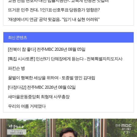
교권 전담 변호사 대신 법률지원단?.. 교육계 반응은 엇갈려
뜨거운 민주 전대.. 1인1표·선호투표·당원증가 영향은?
'재생에너지 연금' 공약 뒷걸음.. "임기 내 실현 어려워"
최신 콘텐츠
[전북이 참 좋다] 전주MBC 2026년 08월 05일
[특집 시사토론] 민선9기 단체장에게 듣는다 - 전북특별자치도지사
파킨슨 병
꿀벌이 행복한 세상을 위하여 - 토종벌 명인 김대립
[다정다감] 전주MBC 2026년 08월 02일
새마을운동중앙회 최형재 사무총장
우리의 여름 거제였다