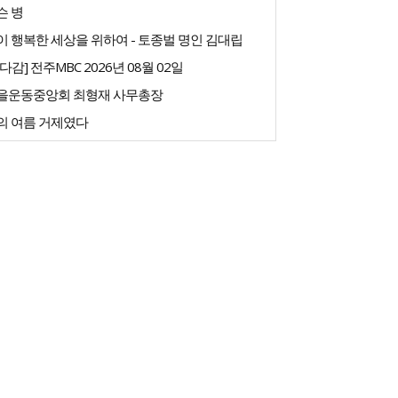
슨 병
 행복한 세상을 위하여 - 토종벌 명인 김대립
다감] 전주MBC 2026년 08월 02일
을운동중앙회 최형재 사무총장
의 여름 거제였다