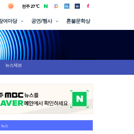
전주 27 ℃
참여마당
공연/행사
혼불문학상
뉴스제보
 뉴스