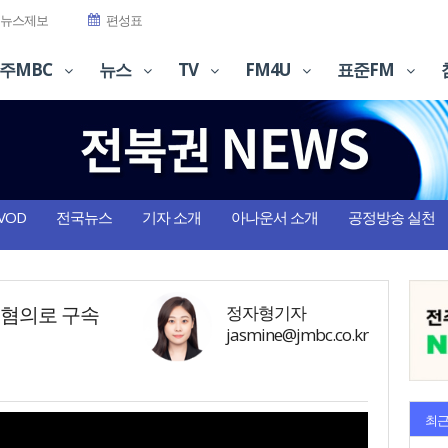
뉴스제보
편성표
주MBC
뉴스
TV
FM4U
표준FM
VOD
전국뉴스
기자 소개
아나운서 소개
공정방송 실천
 혐의로 구속
정자형기자
jasmine@jmbc.co.kr
최근