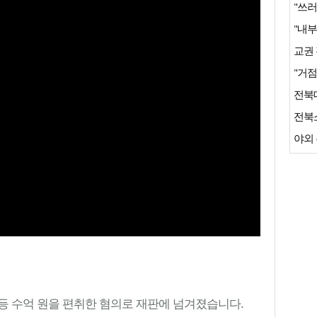
"쓰러
"거점
전북
야외 
등 수억 원을 편취한 혐의로 재판에 넘겨졌습니다.