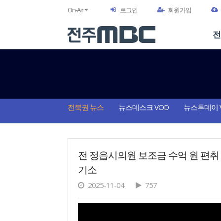
On-Air
로그인
회원가입
전
전북권 뉴스
뉴스데스크 VOD
뉴스투데이 
전 정읍시의원 보조금 수억 원 편취
기소
2025-11-04
757