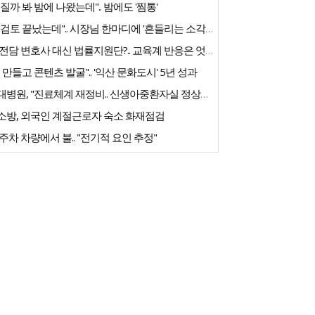
질까 봐 밤에 나왔는데".. 밤에도 '찜통'
"내부검토 끝났는데".. 시장님 한마디에 '흔들리는 소각장'
교권 전담 변호사 대신 법률지원단?.. 교육계 반응은 엇갈려
 만들고 콘텐츠 발굴".. '익산 문화도시' 5년 성과
전북대병원, "진료체계 재정비.. 신생아중환자실 정상화 노력"
소방, 외국인 계절근로자 숙소 화재점검
주차 차량에서 불.. "전기적 요인 추정"