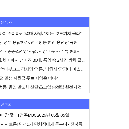
 본 뉴스
이 수리하던 80대 사망.. "체온 42도까지 올라"
 정부 응답하라.. 전국행동 번진 송전망 규탄
대 공공소각장 사업.. 시장 바뀌자 기류 변화?
전동휠체어에서 넘어진 80대.. 폭염 속 2시간 방치 끝 숨져
75억 쏟아붓고도 감시망 '먹통'.. 남원시 '깜깜이' 버스 행정
전 민생 지원금 푸는 지역은 어디?
전국행동, 용인 반도체 산단·초고압 송전탑 원전 재검토 촉구
 콘텐츠
이 참 좋다] 전주MBC 2026년 08월 05일
[특집 시사토론] 민선9기 단체장에게 듣는다 - 전북특별자치도지사