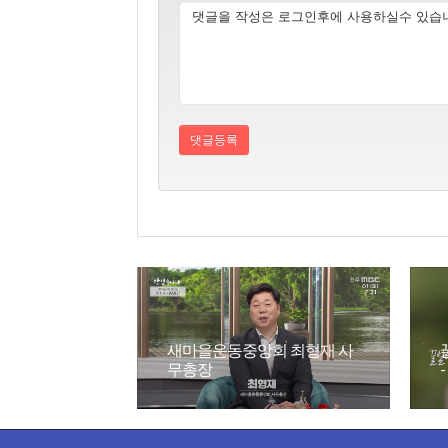
새마을운동중앙회 최형재 사
무총장