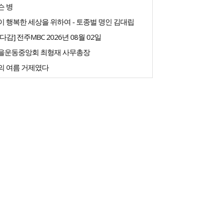
슨 병
 행복한 세상을 위하여 - 토종벌 명인 김대립
다감] 전주MBC 2026년 08월 02일
을운동중앙회 최형재 사무총장
의 여름 거제였다