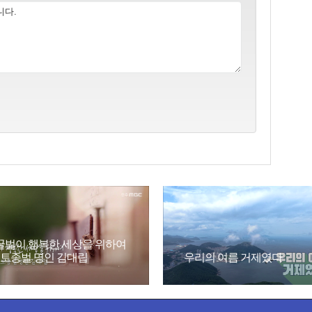
꿀벌이 행복한 세상을 위하여
- 토종벌 명인 김대립
우리의 여름 거제였다