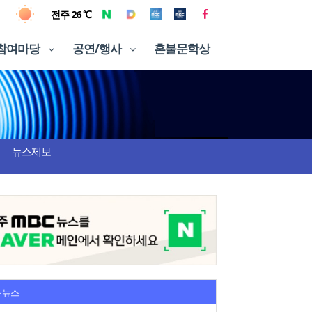
전주 26 ℃
참여마당
공연/행사
혼불문학상
뉴스제보
 뉴스