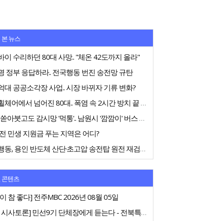
 본 뉴스
이 수리하던 80대 사망.. "체온 42도까지 올라"
 정부 응답하라.. 전국행동 번진 송전망 규탄
대 공공소각장 사업.. 시장 바뀌자 기류 변화?
전동휠체어에서 넘어진 80대.. 폭염 속 2시간 방치 끝 숨져
75억 쏟아붓고도 감시망 '먹통'.. 남원시 '깜깜이' 버스 행정
전 민생 지원금 푸는 지역은 어디?
전국행동, 용인 반도체 산단·초고압 송전탑 원전 재검토 촉구
 콘텐츠
이 참 좋다] 전주MBC 2026년 08월 05일
[특집 시사토론] 민선9기 단체장에게 듣는다 - 전북특별자치도지사