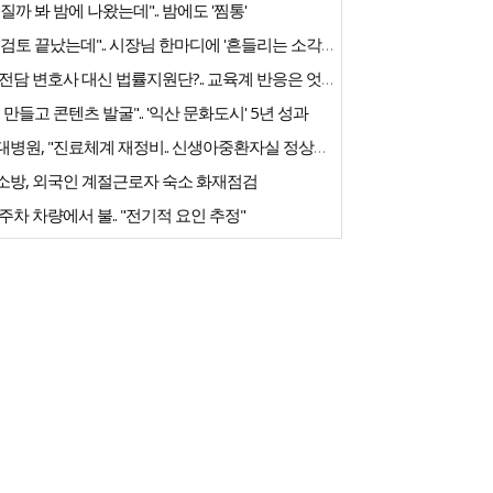
질까 봐 밤에 나왔는데".. 밤에도 '찜통'
"내부검토 끝났는데".. 시장님 한마디에 '흔들리는 소각장'
교권 전담 변호사 대신 법률지원단?.. 교육계 반응은 엇갈려
 만들고 콘텐츠 발굴".. '익산 문화도시' 5년 성과
전북대병원, "진료체계 재정비.. 신생아중환자실 정상화 노력"
소방, 외국인 계절근로자 숙소 화재점검
주차 차량에서 불.. "전기적 요인 추정"