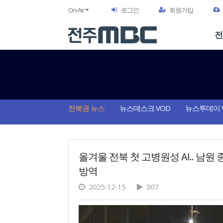
On-Air
로그인
회원가입
전
전북권 뉴스
뉴스데스크 VOD
뉴스투데이 
올겨울 전북 첫 고병원성 AI.. 남원
방역
2025-12-15
307