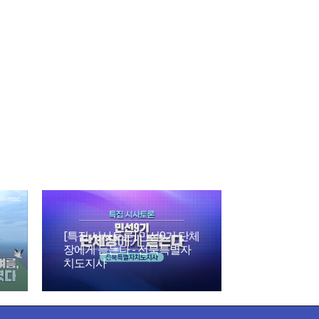
[특집 시사토론] 민선9기 단체
장에게 듣는다 - 전북특별자
[다정다감] 전
치도지사
08월 02일