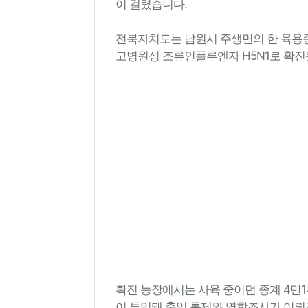
이 걸렸습니다.
전북자치도는 남원시 주생면의 한 육용종
고병원성 조류인플루엔자 H5N1로 확진
확진 농장에서는 사육 중이던 종계 4만
이 투입돼 출입 통제와 역학조사가 이뤄