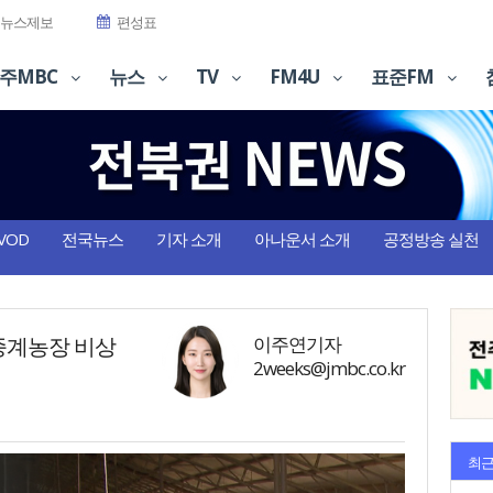
뉴스제보
편성표
주MBC
뉴스
TV
FM4U
표준FM
VOD
전국뉴스
기자 소개
아나운서 소개
공정방송 실천
 종계농장 비상
이주연기자
2weeks@jmbc.co.kr
최근