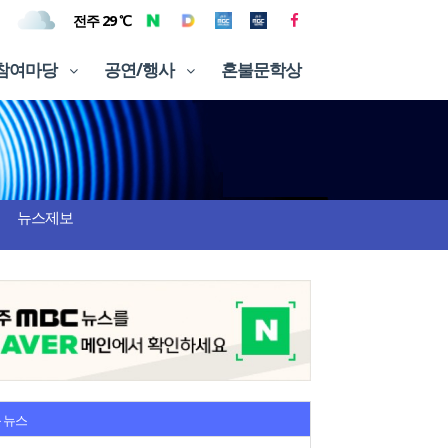
전주 29 ℃
참여마당
공연/행사
혼불문학상
뉴스제보
 뉴스