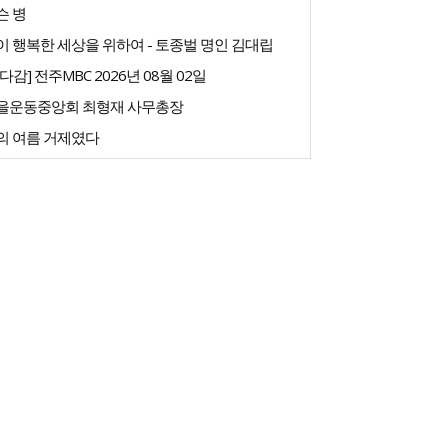
슨 병
 행복한 세상을 위하여 - 토종벌 명인 김대립
다감] 전주MBC 2026년 08월 02일
을운동중앙회 최형재 사무총장
의 여름 거제였다