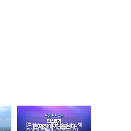
[특집 시사토론] 민선9기 단체
장에게 듣는다 - 전북특별자