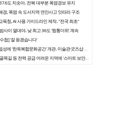
37.6도 치솟아.. 전북 대부분 폭염경보 유지
해경, 폭염 속 도서지역 연안사고 잇따라 구조
육청, AI 사용 가이드라인 제작.. "전국 최초"
밤사이 열대야.. 낮 최고 36도 '찜통더위' 계속
수첩] '잘 듣겠습니다'
고창읍성에 '한옥복합문화공간' 개관.. 미술관·굿즈샵 갖춰
농촌 골목길 등 전력 공급 어려운 지역에 '스마트 보안등' 도입