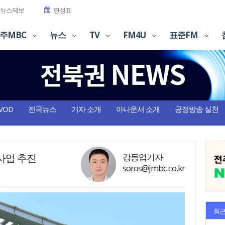
뉴스제보
편성표
주MBC
뉴스
TV
FM4U
표준FM
VOD
전국뉴스
기자 소개
아나운서 소개
공정방송 실천
사업 추진
강동엽기자
soros@jmbc.co.kr
최근