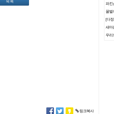
목록
파킨
꿀벌이
[다정
새마
우리
링크복사