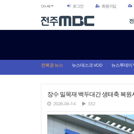
On-Air
로그인
회원가입
전
전북권 뉴스
뉴스데스크 VOD
뉴스투데이 
장수 밀목재 백두대간 생태축 복원
2026-06-14
332