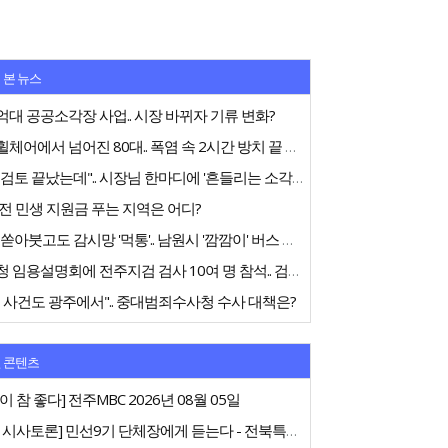
 본 뉴스
대 공공소각장 사업.. 시장 바뀌자 기류 변화?
전동휠체어에서 넘어진 80대.. 폭염 속 2시간 방치 끝 숨져
"내부검토 끝났는데".. 시장님 한마디에 '흔들리는 소각장'
전 민생 지원금 푸는 지역은 어디?
75억 쏟아붓고도 감시망 '먹통'.. 남원시 '깜깜이' 버스 행정
중수청 임용설명회에 전주지검 검사 10여 명 참석.. 검사들 '신중론'
 사건도 광주에서".. 중대범죄수사청 수사 대책은?
 콘텐츠
이 참 좋다] 전주MBC 2026년 08월 05일
[특집 시사토론] 민선9기 단체장에게 듣는다 - 전북특별자치도지사