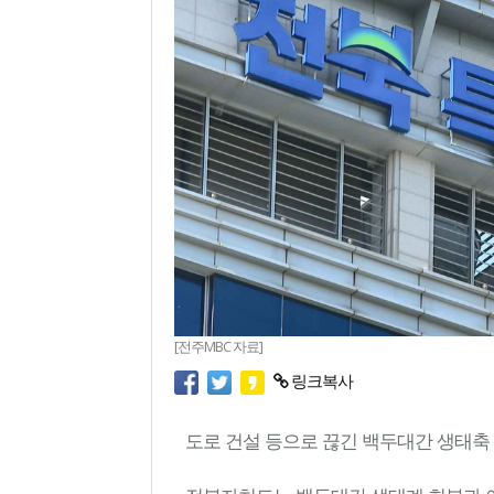
[전주MBC 자료]
링크복사
도로 건설 등으로 끊긴 백두대간 생태축