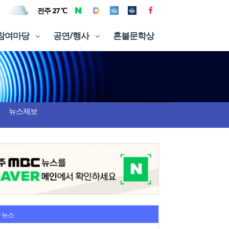
전주 27 ℃
참여마당
공연/행사
혼불문학상
뉴스제보
 뉴스