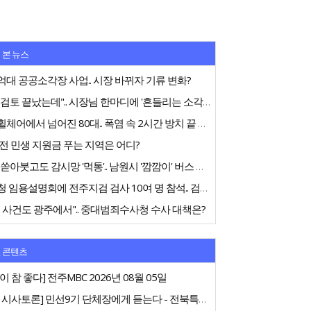
 본 뉴스
대 공공소각장 사업.. 시장 바뀌자 기류 변화?
"내부검토 끝났는데".. 시장님 한마디에 '흔들리는 소각장'
전동휠체어에서 넘어진 80대.. 폭염 속 2시간 방치 끝 숨져
전 민생 지원금 푸는 지역은 어디?
75억 쏟아붓고도 감시망 '먹통'.. 남원시 '깜깜이' 버스 행정
중수청 임용설명회에 전주지검 검사 10여 명 참석.. 검사들 '신중론'
 사건도 광주에서".. 중대범죄수사청 수사 대책은?
 콘텐츠
이 참 좋다] 전주MBC 2026년 08월 05일
[특집 시사토론] 민선9기 단체장에게 듣는다 - 전북특별자치도지사