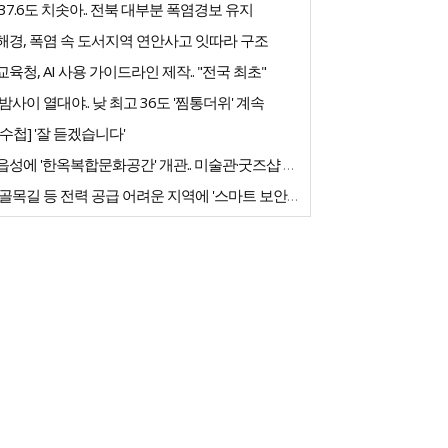
37.6도 치솟아.. 전북 대부분 폭염경보 유지
해경, 폭염 속 도서지역 연안사고 잇따라 구조
육청, AI 사용 가이드라인 제작.. "전국 최초"
밤사이 열대야.. 낮 최고 36도 '찜통더위' 계속
수첩] '잘 듣겠습니다'
고창읍성에 '한옥복합문화공간' 개관.. 미술관·굿즈샵 갖춰
농촌 골목길 등 전력 공급 어려운 지역에 '스마트 보안등' 도입