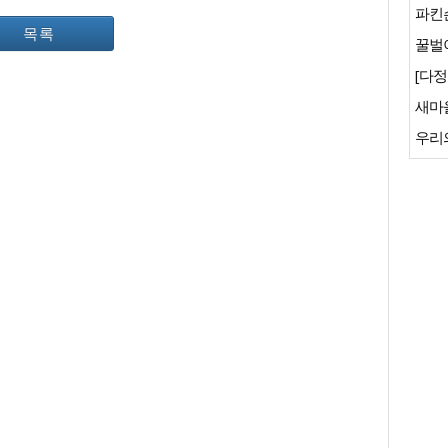
파킨
목록
꿀벌이
[다정
새마
우리