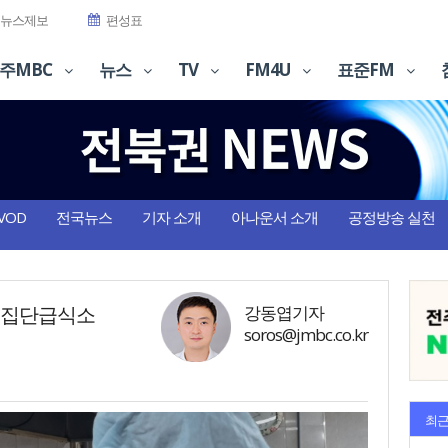
뉴스제보
편성표
주MBC
뉴스
TV
FM4U
표준FM
VOD
전국뉴스
기자 소개
아나운서 소개
공정방송 실천
체 집단급식소
강동엽기자
soros@jmbc.co.kr
최근