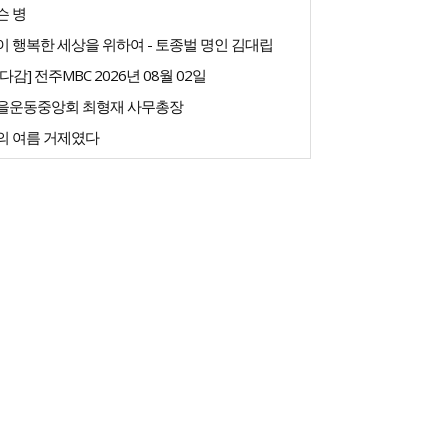
슨 병
 행복한 세상을 위하여 - 토종벌 명인 김대립
다감] 전주MBC 2026년 08월 02일
을운동중앙회 최형재 사무총장
의 여름 거제였다