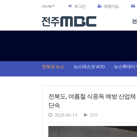
On-Air
로그인
회원가입
전
전북권 뉴스
뉴스데스크 VOD
뉴스투데이 
전북도, 여름철 식중독 예방 산업
단속
2026-06-14
335