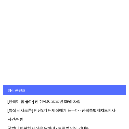
최신 콘텐츠
[전북이 참 좋다] 전주MBC 2026년 08월 05일
[특집 시사토론] 민선9기 단체장에게 듣는다 - 전북특별자치도지사
파킨슨 병
꿀벌이 행복한 세상을 위하여 - 토종벌 명인 김대립