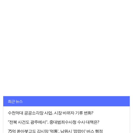
최근 뉴스
수천억대 공공소각장 사업.. 시장 바뀌자 기류 변화?
"전북 사건도 광주에서".. 중대범죄수사청 수사 대책은?
75억 쏟아붓고도 감시망 '먹통'.. 남원시 '깜깜이' 버스 행정