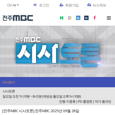
On-Air
로그인
회원가입
뉴스제보
다시보기
시사토론
일요일 오전 7시10분 ~ 8시5분 (재방송 월요일 오후 5시10분)
진행: 이종휴 | PD: 홍명현 | 작가: 황규빈
[전주MBC 시사토론] 전주MBC 2025년 09월 28일