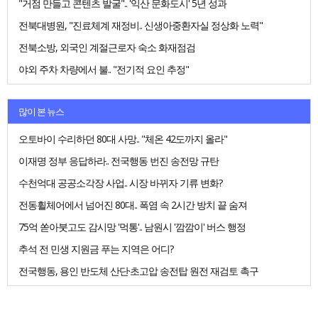
"거점 만들고 콘텐츠 발굴".. '익산 문화도시' 5년 성과
전북대병원, "진료체계 재정비.. 신생아중환자실 정상화 노력"
전북소방, 외국인 계절근로자 숙소 화재점검
야외 주차 차량에서 불.. "전기적 요인 추정"
많이 본 뉴스
오토바이 수리하던 80대 사망.. "체온 42도까지 올라"
이재명 정부 응답하라.. 전국행동 번진 송전망 규탄
수천억대 공공소각장 사업.. 시장 바뀌자 기류 변화?
전동휠체어에서 넘어진 80대.. 폭염 속 2시간 방치 끝 숨져
75억 쏟아붓고도 감시망 '먹통'.. 남원시 '깜깜이' 버스 행정
추석 전 민생 지원금 푸는 지역은 어디?
전국행동, 용인 반도체 산단·초고압 송전탑 원전 재검토 촉구