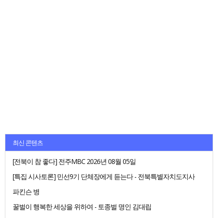
최신 콘텐츠
[전북이 참 좋다] 전주MBC 2026년 08월 05일
[특집 시사토론] 민선9기 단체장에게 듣는다 - 전북특별자치도지사
파킨슨 병
꿀벌이 행복한 세상을 위하여 - 토종벌 명인 김대립