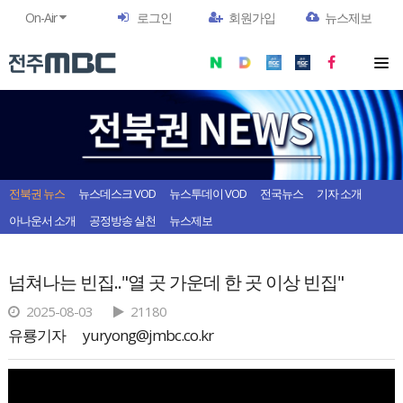
On-Air
로그인
회원가입
뉴스제보
전북권 뉴스
뉴스데스크 VOD
뉴스투데이 VOD
전국뉴스
기자 소개
아나운서 소개
공정방송 실천
뉴스제보
넘쳐나는 빈집.."열 곳 가운데 한 곳 이상 빈집"
2025-08-03
21180
유룡기자
yuryong@jmbc.co.kr