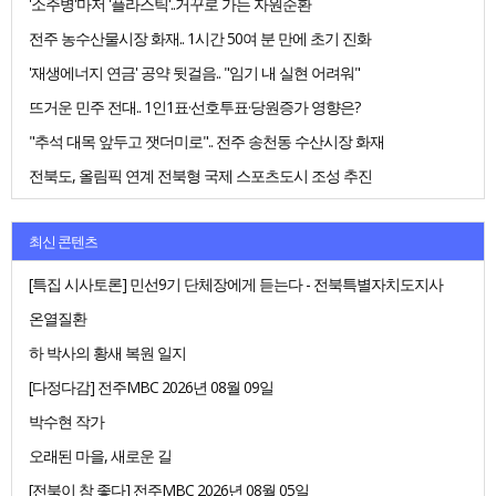
'소주병'마저 '플라스틱'..거꾸로 가는 자원순환
전주 농수산물시장 화재.. 1시간 50여 분 만에 초기 진화
'재생에너지 연금' 공약 뒷걸음.. "임기 내 실현 어려워"
뜨거운 민주 전대.. 1인1표·선호투표·당원증가 영향은?
"추석 대목 앞두고 잿더미로".. 전주 송천동 수산시장 화재
전북도, 올림픽 연계 전북형 국제 스포츠도시 조성 추진
최신 콘텐츠
[특집 시사토론] 민선9기 단체장에게 듣는다 - 전북특별자치도지사
온열질환
하 박사의 황새 복원 일지
[다정다감] 전주MBC 2026년 08월 09일
박수현 작가
오래된 마을, 새로운 길
[전북이 참 좋다] 전주MBC 2026년 08월 05일