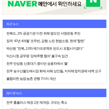
최근 뉴스
전북도, 2차 공공기관 이전 위해 범도민 서명운동 추진
징역 '47년 4개월' 조주빈, 감형 노린 헌법소원.. 헌재"합헌"
박선원 "전북, 2·3차 메가프로젝트 반드시 포함시키겠다"
익산시청 공무원 '강제추행 혐의' 불구속 입건
전주 만성동 신호대기 중이던 승용차에서 '불'
전주 농수산물도매시장 화재 피해 상인들, 지자체·정치권에 대책 요구
불합리한 농업·농촌 관행 7가지 개선
많이 본 뉴스
전주 홈플러스 매장 2곳 재개장.. 규모는 축소