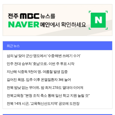
최근 뉴스
섬의 날 맞아 군산 명도에서 '수중·해변 쓰레기 수거'
민주 전대 승부처 '호남'으로.. 이번 주 투표 시작
지난해 식중독 9천여 명.. 여름철 발생 집중
길어진 폭염.. 입추 이후 온열질환자 3배 늘어
전북 밤낮 없는 무더위.. 밤 최저 27.6도 열대야 이어져
전북교육청 "본청 조직 축소 통해 일선 학교 지원 늘릴 것"
전북 14개 시군, '교육혁신선도지역' 공모에 도전장