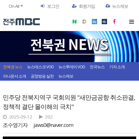
On-Air
로그인
회원가입
뉴스제보
전북권 뉴스
뉴스데스크 VOD
뉴스투데이 VOD
전국뉴스
기자 소개
아나운서 소개
공정방송 실천
뉴스제보
민주당 전북지역구 국회의원 "새만금공항 취소판결,
정책적 결단 몰이해의 극치"
2025-09-12
392
조수영기자
jaws0@naver.com