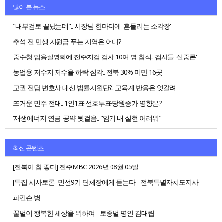
많이 본 뉴스
"내부검토 끝났는데".. 시장님 한마디에 '흔들리는 소각장'
추석 전 민생 지원금 푸는 지역은 어디?
중수청 임용설명회에 전주지검 검사 10여 명 참석.. 검사들 '신중론'
농업용 저수지 저수율 하락 심각.. 전북 30% 미만 16곳
교권 전담 변호사 대신 법률지원단?.. 교육계 반응은 엇갈려
뜨거운 민주 전대.. 1인1표·선호투표·당원증가 영향은?
'재생에너지 연금' 공약 뒷걸음.. "임기 내 실현 어려워"
최신 콘텐츠
[전북이 참 좋다] 전주MBC 2026년 08월 05일
[특집 시사토론] 민선9기 단체장에게 듣는다 - 전북특별자치도지사
파킨슨 병
꿀벌이 행복한 세상을 위하여 - 토종벌 명인 김대립