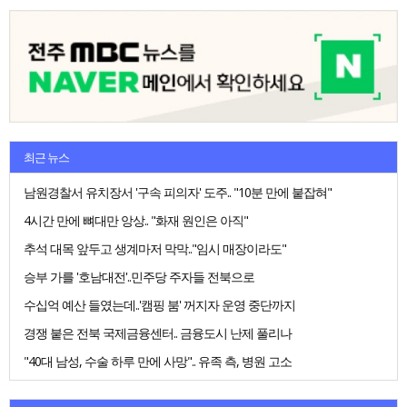
최근 뉴스
남원경찰서 유치장서 '구속 피의자' 도주.. "10분 만에 붙잡혀"
4시간 만에 뼈대만 앙상.. "화재 원인은 아직"
추석 대목 앞두고 생계마저 막막.."임시 매장이라도"
승부 가를 '호남대전'..민주당 주자들 전북으로
수십억 예산 들였는데..'캠핑 붐' 꺼지자 운영 중단까지
경쟁 붙은 전북 국제금융센터.. 금융도시 난제 풀리나
"40대 남성, 수술 하루 만에 사망".. 유족 측, 병원 고소