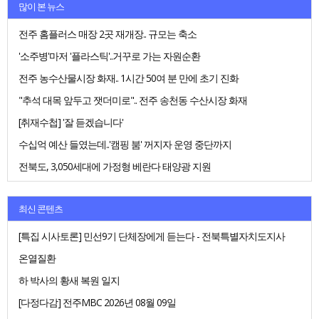
많이 본 뉴스
전주 홈플러스 매장 2곳 재개장.. 규모는 축소
'소주병'마저 '플라스틱'..거꾸로 가는 자원순환
전주 농수산물시장 화재.. 1시간 50여 분 만에 초기 진화
"추석 대목 앞두고 잿더미로".. 전주 송천동 수산시장 화재
[취재수첩] '잘 듣겠습니다'
수십억 예산 들였는데..'캠핑 붐' 꺼지자 운영 중단까지
전북도, 3,050세대에 가정형 베란다 태양광 지원
최신 콘텐츠
[특집 시사토론] 민선9기 단체장에게 듣는다 - 전북특별자치도지사
온열질환
하 박사의 황새 복원 일지
[다정다감] 전주MBC 2026년 08월 09일