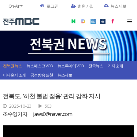
On-Air
로그인
회원가입
뉴스제보
전북권 뉴스
뉴스데스크 VOD
뉴스투데이 VOD
전국뉴스
기자 소개
아나운서 소개
공정방송 실천
뉴스제보
전북도, '하천 불법 점용' 관리 강화 지시
2025-10-23
503
조수영기자
jaws0@naver.com