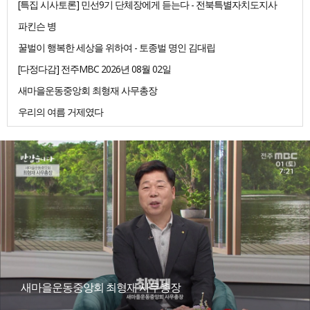
[특집 시사토론] 민선9기 단체장에게 듣는다 - 전북특별자치도지사
파킨슨 병
꿀벌이 행복한 세상을 위하여 - 토종벌 명인 김대립
[다정다감] 전주MBC 2026년 08월 02일
새마을운동중앙회 최형재 사무총장
우리의 여름 거제였다
새마을운동중앙회 최형재 사무총장