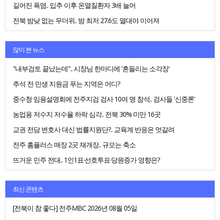
길어진 폭염.. 입추 이후 온열질환자 3배 늘어
전북 밤낮 없는 무더위.. 밤 최저 27.6도 열대야 이어져
많이 본 뉴스
"내부검토 끝났는데".. 시장님 한마디에 '흔들리는 소각장'
추석 전 민생 지원금 푸는 지역은 어디?
중수청 임용설명회에 전주지검 검사 10여 명 참석.. 검사들 '신중론'
농업용 저수지 저수율 하락 심각.. 전북 30% 미만 16곳
교권 전담 변호사 대신 법률지원단?.. 교육계 반응은 엇갈려
전주 홈플러스 매장 2곳 재개장.. 규모는 축소
뜨거운 민주 전대.. 1인1표·선호투표·당원증가 영향은?
최신 콘텐츠
[전북이 참 좋다] 전주MBC 2026년 08월 05일