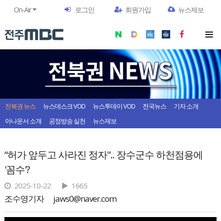
On-Air
로그인
회원가입
뉴스제보
전북권 뉴스
뉴스데스크 VOD
뉴스투데이 VOD
전국뉴스
기자 소개
아나운서 소개
공정방송 실천
뉴스제보
“허가 앞두고 사라진 정자".. 장수군수 하천점용에
'꼼수'?
2025-10-22
1665
조수영기자
jaws0@naver.com