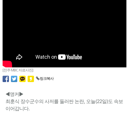
[전주 MBC 자료사진]
링크복사
◀앵커▶
최훈식 장수군수의 사저를 둘러싼 논란, 오늘(22일)도 속보
이어갑니다.