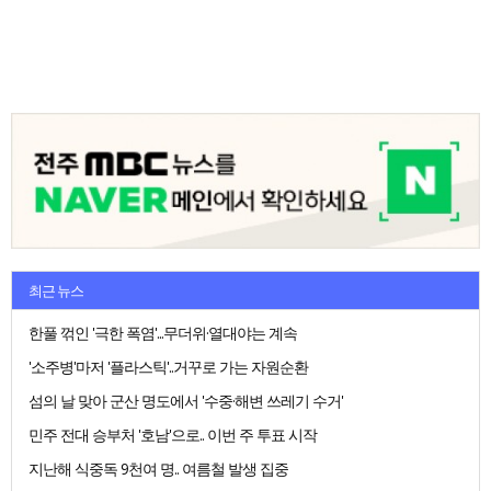
최근 뉴스
한풀 꺾인 '극한 폭염'...무더위·열대야는 계속
'소주병'마저 '플라스틱'..거꾸로 가는 자원순환
섬의 날 맞아 군산 명도에서 '수중·해변 쓰레기 수거'
민주 전대 승부처 '호남'으로.. 이번 주 투표 시작
지난해 식중독 9천여 명.. 여름철 발생 집중