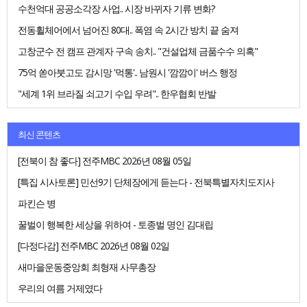
수천억대 공공소각장 사업.. 시장 바뀌자 기류 변화?
전동휠체어에서 넘어진 80대.. 폭염 속 2시간 방치 끝 숨져
고창군수 전 캠프 관계자 구속 송치.. "건설업체 금품수수 의혹"
75억 쏟아붓고도 감시망 '먹통'.. 남원시 '깜깜이' 버스 행정
"세계 1위 브라질 쇠고기 수입 우려".. 한우협회 반발
최신 콘텐츠
[전북이 참 좋다] 전주MBC 2026년 08월 05일
[특집 시사토론] 민선9기 단체장에게 듣는다 - 전북특별자치도지사
파킨슨 병
꿀벌이 행복한 세상을 위하여 - 토종벌 명인 김대립
[다정다감] 전주MBC 2026년 08월 02일
새마을운동중앙회 최형재 사무총장
우리의 여름 거제였다