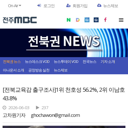
On-Air
로그인
회원가입
뉴스제보
전북권 뉴스
뉴스데스크 VOD
뉴스투데이 VOD
전국뉴스
기자 소개
아나운서 소개
공정방송 실천
뉴스제보
[전북교육감 출구조사]1위 천호성 56.2%, 2위 이남호
43.8%
2026-06-03
237
고차원기자
ghochawon@gmail.com