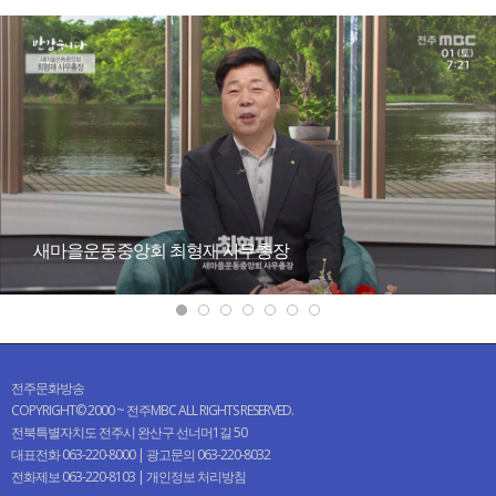
새마을운동중앙회 최형재 사무총장
전주문화방송
COPYRIGHT© 2000 ~ 전주MBC ALL RIGHTS RESERVED.
전북특별자치도 전주시 완산구 선너머1길 50
대표전화 063-220-8000 | 광고문의 063-220-8032
전화제보 063-220-8103 |
개인정보 처리방침