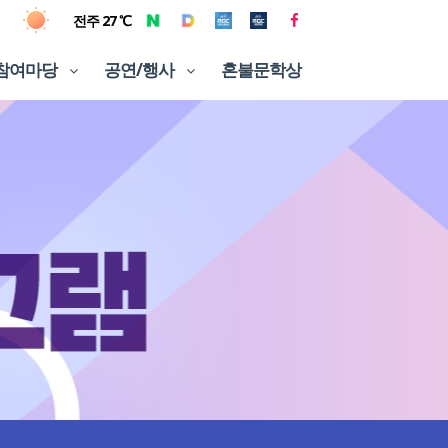
전주 27 ℃
참여마당
공연/행사
혼불문학상