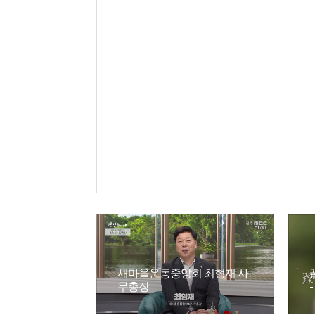
새마을운동중앙회 최형재 사
무총장