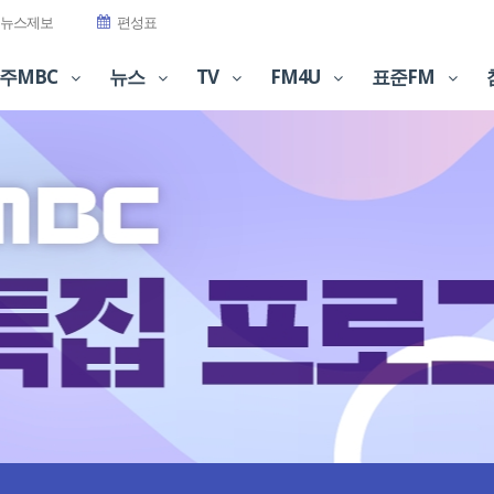
뉴스제보
편성표
주MBC
뉴스
TV
FM4U
표준FM