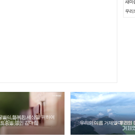
새마
우리
꿀벌이 행복한 세상을 위하여
- 토종벌 명인 김대립
우리의 여름 거제였다