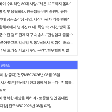
이 수리하던 80대 사망.. "체온 42도까지 올라"
 정부 응답하라.. 전국행동 번진 송전망 규탄
대 공공소각장 사업.. 시장 바뀌자 기류 변화?
전동휠체어에서 넘어진 80대.. 폭염 속 2시간 방치 끝 숨져
고창군수 전 캠프 관계자 구속 송치.. "건설업체 금품수수 의혹"
75억 쏟아붓고도 감시망 '먹통'.. 남원시 '깜깜이' 버스 행정
 1위 브라질 쇠고기 수입 우려".. 한우협회 반발
 콘텐츠
이 참 좋다] 전주MBC 2026년 08월 05일
[특집 시사토론] 민선9기 단체장에게 듣는다 - 전북특별자치도지사
슨 병
 행복한 세상을 위하여 - 토종벌 명인 김대립
다감] 전주MBC 2026년 08월 02일