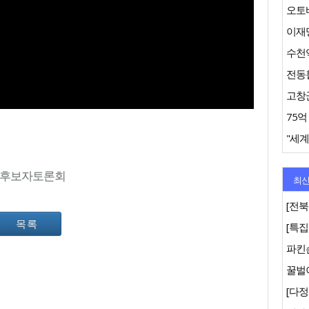
오토바
이재명
수천억
"세계
 후보자토론회
최신
[전북
목록
파킨
꿀벌이
[다정