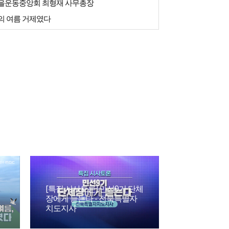
을운동중앙회 최형재 사무총장
의 여름 거제였다
[특집 시사토론] 민선9기 단체
장에게 듣는다 - 전북특별자
치도지사
파킨슨 병