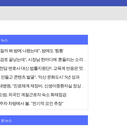
 뉴스
질까 봐 밤에 나왔는데".. 밤에도 '찜통'
"내부검토 끝났는데".. 시장님 한마디에 '흔들리는 소각장'
교권 전담 변호사 대신 법률지원단?.. 교육계 반응은 엇갈려
 만들고 콘텐츠 발굴".. '익산 문화도시' 5년 성과
전북대병원, "진료체계 재정비.. 신생아중환자실 정상화 노력"
소방, 외국인 계절근로자 숙소 화재점검
주차 차량에서 불.. "전기적 요인 추정"
 본 뉴스