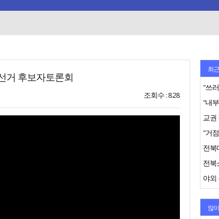
최근
선거 후보자토론회
"쓰러
조회수 : 828
"거점
전북
야외 
많이