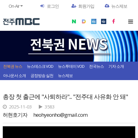
On-Air
로그인
회원가입
뉴스제보
전북권 뉴스
뉴스데스크 VOD
뉴스투데이 VOD
전국뉴스
기자 소개
아나운서 소개
공정방송 실천
뉴스제보
총장 첫 출근에 "사퇴하라".. "전주대 사유화 안 돼"
2025-11-03
3583
허현호기자
heohyeonho@gmail.com