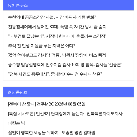
많이 본 뉴스
수천억대 공공소각장 사업.. 시장 바뀌자 기류 변화?
전동휠체어에서 넘어진 80대.. 폭염 속 2시간 방치 끝 숨져
"내부검토 끝났는데".. 시장님 한마디에 '흔들리는 소각장'
추석 전 민생 지원금 푸는 지역은 어디?
75억 쏟아붓고도 감시망 '먹통'.. 남원시 '깜깜이' 버스 행정
중수청 임용설명회에 전주지검 검사 10여 명 참석.. 검사들 '신중론'
"전북 사건도 광주에서".. 중대범죄수사청 수사 대책은?
최신 콘텐츠
[전북이 참 좋다] 전주MBC 2026년 08월 05일
[특집 시사토론] 민선9기 단체장에게 듣는다 - 전북특별자치도지사
파킨슨 병
꿀벌이 행복한 세상을 위하여 - 토종벌 명인 김대립