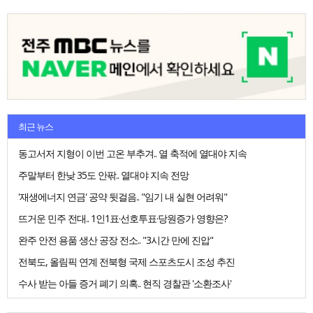
최근 뉴스
동고서저 지형이 이번 고온 부추겨.. 열 축적에 열대야 지속
주말부터 한낮 35도 안팎.. 열대야 지속 전망
'재생에너지 연금' 공약 뒷걸음.. "임기 내 실현 어려워"
뜨거운 민주 전대.. 1인1표·선호투표·당원증가 영향은?
완주 안전 용품 생산 공장 전소.. "3시간 만에 진압"
전북도, 올림픽 연계 전북형 국제 스포츠도시 조성 추진
수사 받는 아들 증거 폐기 의혹.. 현직 경찰관 '소환조사'