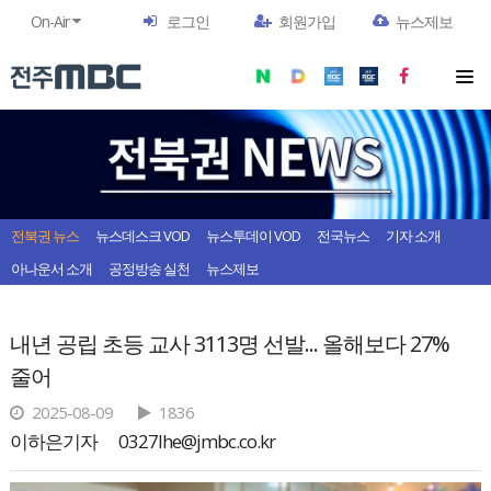
On-Air
로그인
회원가입
뉴스제보
전북권 뉴스
뉴스데스크 VOD
뉴스투데이 VOD
전국뉴스
기자 소개
아나운서 소개
공정방송 실천
뉴스제보
내년 공립 초등 교사 3113명 선발... 올해보다 27%
줄어
2025-08-09
1836
이하은기자
0327lhe@jmbc.co.kr