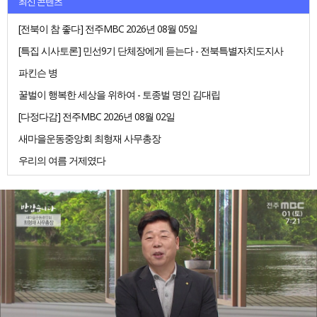
최신 콘텐츠
[전북이 참 좋다] 전주MBC 2026년 08월 05일
[특집 시사토론] 민선9기 단체장에게 듣는다 - 전북특별자치도지사
파킨슨 병
꿀벌이 행복한 세상을 위하여 - 토종벌 명인 김대립
[다정다감] 전주MBC 2026년 08월 02일
새마을운동중앙회 최형재 사무총장
우리의 여름 거제였다