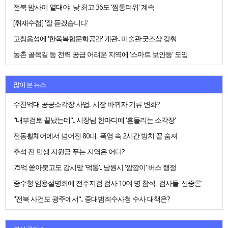
전북 밤사이 열대야.. 낮 최고 36도 '찜통더위' 계속
[취재수첩] '잘 듣겠습니다'
고창읍성에 '한옥복합문화공간' 개관.. 미술관·굿즈샵 갖춰
농촌 골목길 등 전력 공급 어려운 지역에 '스마트 보안등' 도입
많이 본 뉴스
수천억대 공공소각장 사업.. 시장 바뀌자 기류 변화?
"내부검토 끝났는데".. 시장님 한마디에 '흔들리는 소각장'
전동휠체어에서 넘어진 80대.. 폭염 속 2시간 방치 끝 숨져
추석 전 민생 지원금 푸는 지역은 어디?
75억 쏟아붓고도 감시망 '먹통'.. 남원시 '깜깜이' 버스 행정
중수청 임용설명회에 전주지검 검사 10여 명 참석.. 검사들 '신중론'
"전북 사건도 광주에서".. 중대범죄수사청 수사 대책은?