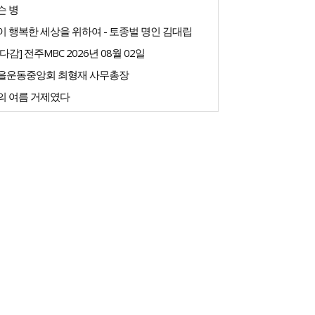
슨 병
 행복한 세상을 위하여 - 토종벌 명인 김대립
다감] 전주MBC 2026년 08월 02일
을운동중앙회 최형재 사무총장
의 여름 거제였다