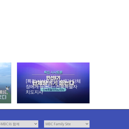
[특집 시사토론] 민선9기 단체
장에게 듣는다 - 전북특별자
치도지사
파킨슨 병