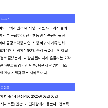
 본 뉴스
이 수리하던 80대 사망.. "체온 42도까지 올라"
 정부 응답하라.. 전국행동 번진 송전망 규탄
대 공공소각장 사업.. 시장 바뀌자 기류 변화?
전동휠체어에서 넘어진 80대.. 폭염 속 2시간 방치 끝 숨져
"내부검토 끝났는데".. 시장님 한마디에 '흔들리는 소각장'
75억 쏟아붓고도 감시망 '먹통'.. 남원시 '깜깜이' 버스 행정
전 민생 지원금 푸는 지역은 어디?
 콘텐츠
이 참 좋다] 전주MBC 2026년 08월 05일
[특집 시사토론] 민선9기 단체장에게 듣는다 - 전북특별자치도지사