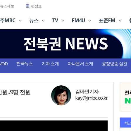
뉴스제보
편성표
주MBC
뉴스
TV
FM4U
표준FM
VOD
전국뉴스
기자 소개
아나운서 소개
공정방송 실천
원..9명 전원
김아연기자
kay@jmbc.co.kr
최근