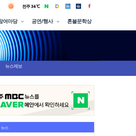
전주 34 ℃
참여마당
공연/행사
혼불문학상
뉴스제보
 뉴스