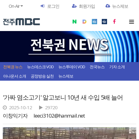
On-Air
로그인
회원가입
뉴스제보
전북권 뉴스
뉴스데스크 VOD
뉴스투데이 VOD
전국뉴스
기자 소개
아나운서 소개
공정방송 실천
뉴스제보
'가짜 염소고기' 알고보니 10년 새 수입 5배 늘어
2025-10-12
29720
이창익기자
leeci3102@hanmail.net