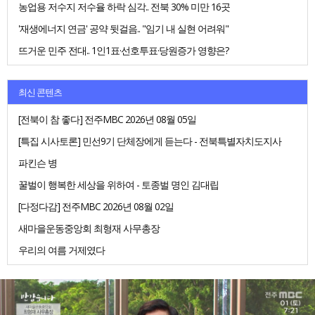
농업용 저수지 저수율 하락 심각.. 전북 30% 미만 16곳
'재생에너지 연금' 공약 뒷걸음.. "임기 내 실현 어려워"
뜨거운 민주 전대.. 1인1표·선호투표·당원증가 영향은?
최신 콘텐츠
[전북이 참 좋다] 전주MBC 2026년 08월 05일
[특집 시사토론] 민선9기 단체장에게 듣는다 - 전북특별자치도지사
파킨슨 병
꿀벌이 행복한 세상을 위하여 - 토종벌 명인 김대립
[다정다감] 전주MBC 2026년 08월 02일
새마을운동중앙회 최형재 사무총장
우리의 여름 거제였다