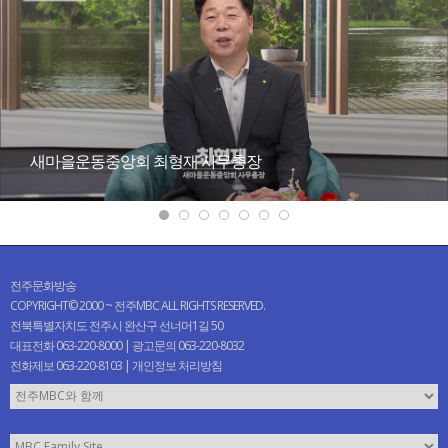
새마을운동중앙회 최형재 사무총장
전주문화방송
COPYRIGHT© 2000 ~ 전주MBC ALL RIGHTS RESERVED.
전북특별자치도 전주시 완산구 선너머1길 50
대표전화 063-220-8000 | 광고문의 063-220-8032
전화제보 063-220-8103 |
개인정보 처리방침