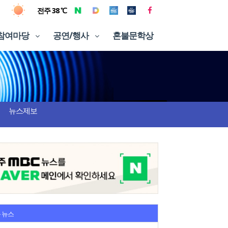
전주 38 ℃
참여마당
공연/행사
혼불문학상
뉴스제보
 뉴스