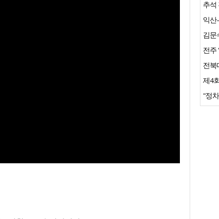
추석 
전주 
제4회
"정차