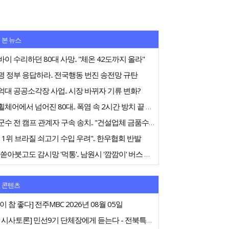
 본 뉴스
이 수리하던 80대 사망.. "체온 42도까지 올라"
 정부 응답하라.. 전국행동 번진 송전망 규탄
대 공공소각장 사업.. 시장 바뀌자 기류 변화?
전동휠체어에서 넘어진 80대.. 폭염 속 2시간 방치 끝 숨져
고창군수 전 캠프 관계자 구속 송치.. "건설업체 금품수수 의혹"
 1위 브라질 쇠고기 수입 우려".. 한우협회 반발
75억 쏟아붓고도 감시망 '먹통'.. 남원시 '깜깜이' 버스 행정
 콘텐츠
이 참 좋다] 전주MBC 2026년 08월 05일
[특집 시사토론] 민선9기 단체장에게 듣는다 - 전북특별자치도지사