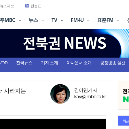
뉴스제보
편성표
주MBC
뉴스
TV
FM4U
표준FM
VOD
전국뉴스
기자 소개
아나운서 소개
공정방송 실천
에서 사라지는
김아연기자
kay@jmbc.co.kr
최근