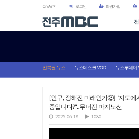
On-Air
로그인
회원가입
전
전북권 뉴스
뉴스데스크 VOD
뉴스투데이 
[인구, 정해진 미래인가③] "지도
중입니다?"..무너진 마지노선
2025-06-18
1080