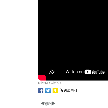
[전주 MBC자료사진]
링크복사
◀앵커▶