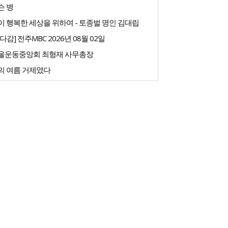
슨 병
 행복한 세상을 위하여 - 토종벌 명인 김대립
다감] 전주MBC 2026년 08월 02일
을운동중앙회 최형재 사무총장
의 여름 거제였다