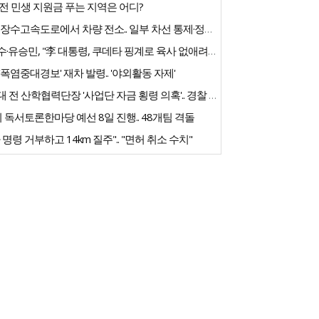
전 민생 지원금 푸는 지역은 어디?
익산-장수고속도로에서 차량 전소.. 일부 차선 통제·정체 빚어져
김문수·유승민, "李 대통령, 쿠데타 핑계로 육사 없애려는 것"
'폭염중대경보' 재차 발령.. '야외활동 자제'
전북대 전 산학협력단장 '사업단 자금 횡령 의혹'.. 경찰 수사
 독서토론한마당 예선 8일 진행.. 48개팀 격돌
 명령 거부하고 14km 질주".. "면허 취소 수치"